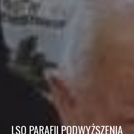
LSO PARAFII PODWYŻSZENIA